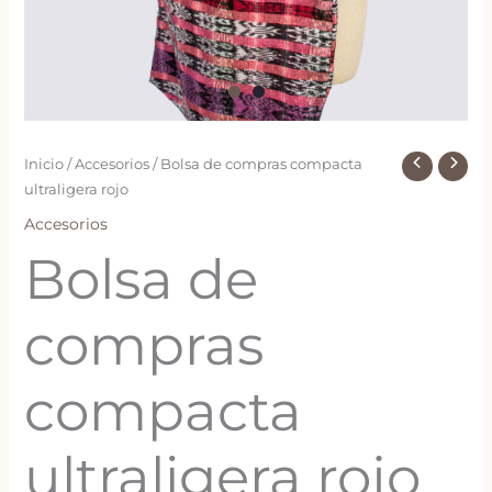
Inicio
/
Accesorios
/ Bolsa de compras compacta
ultraligera rojo
Accesorios
Bolsa de
compras
compacta
ultraligera rojo