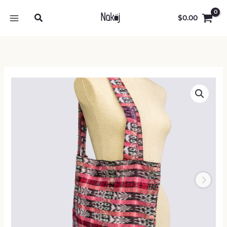
Ir
al
$
0.00
contenido