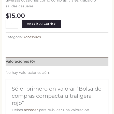
diversas ocasiones como compras, viajes, trabajo o
salidas casuales.
$
15.00
Bolsa
Añadir Al Carrito
de
compras
Categoría:
Accesorios
compacta
ultraligera
rojo
cantidad
Valoraciones (0)
No hay valoraciones aún.
Sé el primero en valorar “Bolsa de
compras compacta ultraligera
rojo”
Debes
acceder
para publicar una valoración.