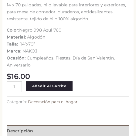
14 x 70 pulgadas, hilo lavable para interiores y exteriores,
para mesa de comedor, duraderos, antideslizantes,
resistente, tejido de hilo 100% algodón.
Color:
Negro 998 Azul 760
Material:
Algodón
Talla:
14”x70”
Marca:
NAKOJ
Ocasión:
Cumpleaños, Fiestas, Día de San Valentín,
Aniversario
$
16.00
Camino
Añadir Al Carrito
de
mesa
Categoría:
Decoración para el hogar
negro
y
azul
cantidad
Descripción