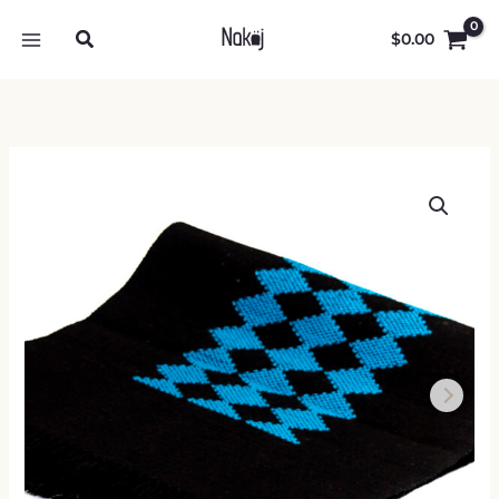
Ir
al
$
0.00
contenido